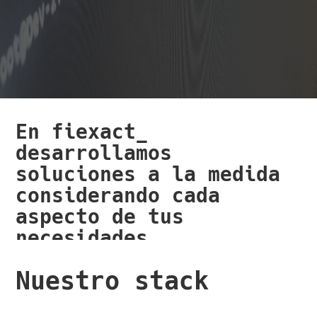
En fiexact_
desarrollamos
soluciones a la medida
considerando cada
aspecto de tus
necesidades.
Trabajamos con
Nuestro stack
tecnologías punteras y
seguro encontraremos